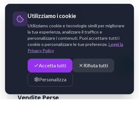
Clienti che Spariscono
Utilizziamo i cookie
Nessun reminder automatico, nessun
Utilizziamo cookie e tecnologie simili per migliorare
follow-up. I clienti si dimenticano di te e
la tua esperienza, analizzare il traffico e
vanno dalla concorrenza.
personalizzare i contenuti. Puoi accettare tutti i
cookie o personalizzare le tue preferenze.
Leggi la
Privacy Policy
Accetta tutti
Rifiuta tutti
Personalizza
Vendite Perse
Non proponi prodotti, non fai upsell sui
trattamenti. Il 40% del potenziale fatturato
va perso.