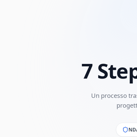
7 Ste
Un processo tras
progett
NDA