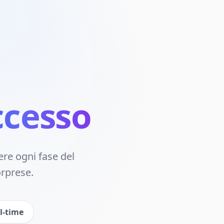
ccesso
ere ogni fase del
orprese.
l-time