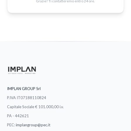
Grazie! Ti contatteremo entro 24 ore.
IMPLAN GROUP Srl
P.IVA IT07188110824
Capitale Sociale € 101.000,00 i.v.
PA - 442621
PEC:
implangroup@pec.it