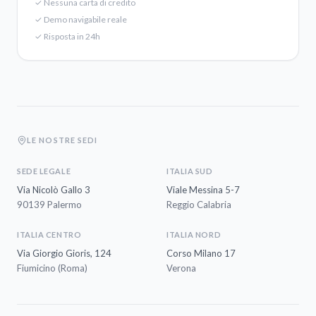
✓
Nessuna carta di credito
✓
Demo navigabile reale
✓
Risposta in 24h
LE NOSTRE SEDI
SEDE LEGALE
ITALIA SUD
Via Nicolò Gallo 3
Viale Messina 5-7
90139 Palermo
Reggio Calabria
ITALIA CENTRO
ITALIA NORD
Via Giorgio Gioris, 124
Corso Milano 17
Fiumicino (Roma)
Verona