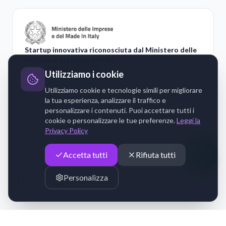
Startup innovativa riconosciuta dal Ministero delle
Imprese e del Made in Italy
Utilizziamo i cookie
Iscritta alla sezione speciale delle startup innovative del
Registro delle Imprese italiano.
Utilizziamo cookie e tecnologie simili per migliorare
Verifica sul Registro Imprese
la tua esperienza, analizzare il traffico e
personalizzare i contenuti. Puoi accettare tutti i
cookie o personalizzare le tue preferenze.
Leggi la
Privacy Policy
© 2014–2026 IMPLAN GROUP Srl — Tutti i diritti riservati
Accetta tutti
Rifiuta tutti
·
Privacy Policy
Cookie Policy
Personalizza